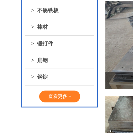
>
不锈铁板
>
棒材
>
锻打件
>
扁钢
>
钢锭
查看更多 +