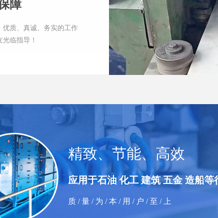
保障
、优质、真诚、务实的工作
友光临指导！
精致、节能、高效
应用于石油 化工 建筑 五金 造船等
质 / 量 / 为 / 本 / 用 / 户 / 至 / 上